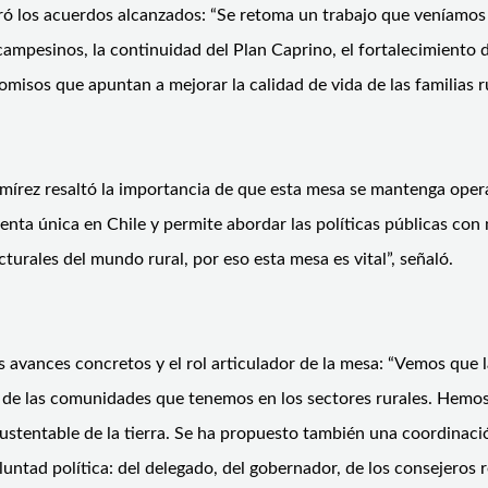
aloró los acuerdos alcanzados: “Se retoma un trabajo que veníam
pesinos, la continuidad del Plan Caprino, el fortalecimiento de
isos que apuntan a mejorar la calidad de vida de las familias ru
írez resaltó la importancia de que esta mesa se mantenga operat
nta única en Chile y permite abordar las políticas públicas con 
turales del mundo rural, por eso esta mesa es vital”, señaló.
os avances concretos y el rol articulador de la mesa: “Vemos que
os de las comunidades que tenemos en los sectores rurales. Hem
 sustentable de la tierra. Se ha propuesto también una coordina
luntad política: del delegado, del gobernador, de los consejeros r