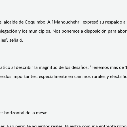
l alcalde de Coquimbo, Alí Manouchehri, expresó su respaldo a l
elegación y los municipios. Nos ponemos a disposición para abor
es”, señaló.
enfático al describir la magnitud de los desafíos: “Tenemos más d
cuerdos importantes, especialmente en caminos rurales y electri
r horizontal de la mesa:
ades. Eso permite acuerdos reales. Nuestra comuna enfrenta robo