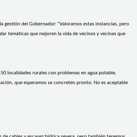
a gestión del Gobernador: “Valoramos estas instancias, pero
dar temáticas que mejoren la vida de vecinos y vecinas que
e 150 localidades rurales con problemas en agua potable,
ficación, que esperamos se concreten pronto. No es aceptable
s de cables y escasez hídrica severa, pero también tenemos