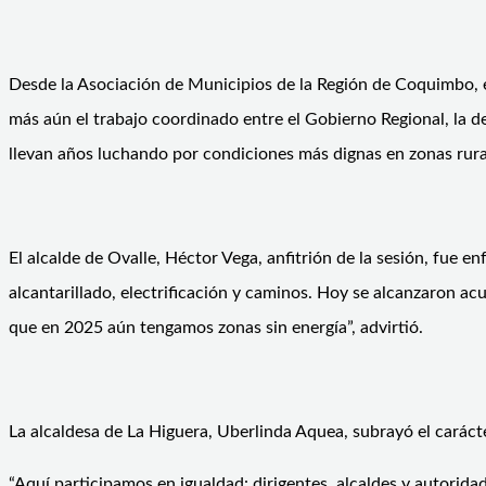
Desde la Asociación de Municipios de la Región de Coquimbo, e
más aún el trabajo coordinado entre el Gobierno Regional, la d
llevan años luchando por condiciones más dignas en zonas rural
El alcalde de Ovalle, Héctor Vega, anfitrión de la sesión, fue 
alcantarillado, electrificación y caminos. Hoy se alcanzaron a
que en 2025 aún tengamos zonas sin energía”, advirtió.
La alcaldesa de La Higuera, Uberlinda Aquea, subrayó el carácte
“Aquí participamos en igualdad: dirigentes, alcaldes y autorid