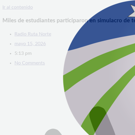
Ir al contenido
Miles de estudiantes participaron en simulacro de
Radio Ruta Norte
mayo 15, 2026
5:13 pm
No Comments