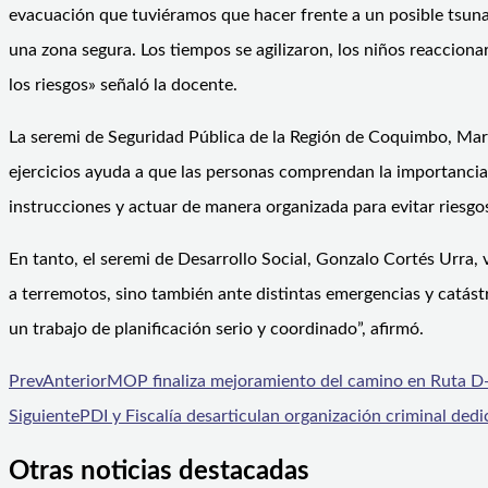
evacuación que tuviéramos que hacer frente a un posible tsun
una zona segura. Los tiempos se agilizaron, los niños reaccion
los riesgos» señaló la docente.
La seremi de Seguridad Pública de la Región de Coquimbo, María
ejercicios ayuda a que las personas comprendan la importanci
instrucciones y actuar de manera organizada para evitar riesgos
En tanto, el seremi de Desarrollo Social, Gonzalo Cortés Urra, v
a terremotos, sino también ante distintas emergencias y catás
un trabajo de planificación serio y coordinado”, afirmó.
Prev
Anterior
MOP finaliza mejoramiento del camino en Ruta D
Siguiente
PDI y Fiscalía desarticulan organización criminal dedi
Otras noticias destacadas