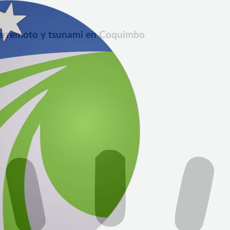
 terremoto y tsunami en Coquimbo