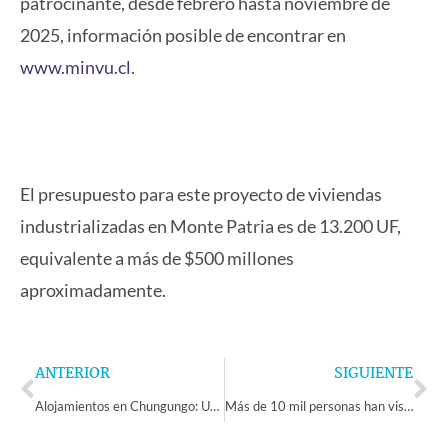
patrocinante, desde febrero hasta noviembre de
2025, información posible de encontrar en
www.minvu.cl
.
El presupuesto para este proyecto de viviendas
industrializadas en Monte Patria es de 13.200 UF,
equivalente a más de $500 millones
aproximadamente.
Prev
Ne
ANTERIOR
SIGUIENTE
Alojamientos en Chungungo: Una escapada perfecta para este 14 de febrero
Más de 10 mil personas han visitado la Feria del Libro Coquimbo 2025