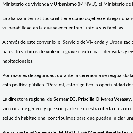
Ministerio de Vivienda y Urbanismo (MINVU), el Ministerio de 
La alianza interinstitucional tiene como objetivo entregar una 
vulnerabilidad en la que se encuentran junto a sus familias.
A través de este convenio, el Servicio de Vivienda y Urbaniza
han sido víctimas de violencia grave o extrema —derivadas y e
habitacionales.
Por razones de seguridad, durante la ceremonia se resguardó la
esta política pública. “Para mí, esto significa la oportunidad
La
directora regional de SernamEG, Priscilla Olivares Verasay
,
violencia de género y que son parte de nuestra oferta en la mat
solución habitacional contribuimos para que puedan iniciar una
Por su parte, el
Seremi del MINVU, José Manuel Peralta León