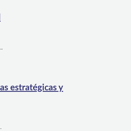
l
a…
as estratégicas y
…