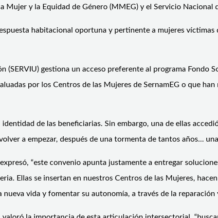
la Mujer y la Equidad de Género (MMEG) y el Servicio Nacional 
respuesta habitacional oportuna y pertinente a mujeres víctimas d
ción (SERVIU) gestiona un acceso preferente al programa Fondo So
valuadas por los Centros de las Mujeres de SernamEG o que han 
 identidad de las beneficiarias. Sin embargo, una de ellas accedi
 de volver a empezar, después de una tormenta de tantos años… un
 expresó, “este convenio apunta justamente a entregar solucione
eria. Ellas se insertan en nuestros Centros de las Mujeres, hace
 nueva vida y fomentar su autonomía, a través de la reparación y
, valoró la importancia de esta articulación intersectorial, “busc