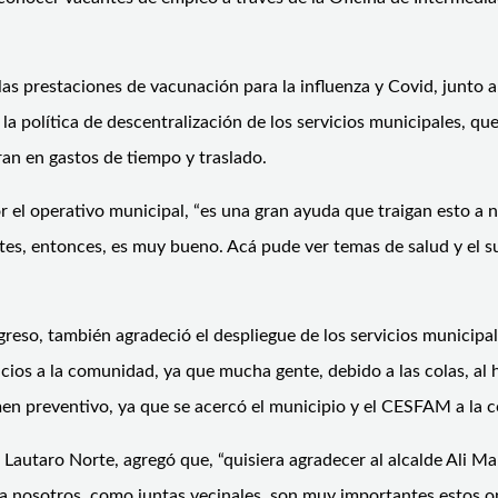
 las prestaciones de vacunación para la influenza y Covid, junto
e la política de descentralización de los servicios municipales, qu
an en gastos de tiempo y traslado.
 el operativo municipal, “es una gran ayuda que traigan esto a
tes, entonces, es muy bueno. Acá pude ver temas de salud y el sub
greso, también agradeció el despliegue de los servicios municipa
icios a la comunidad, ya que mucha gente, debido a las colas, al 
en preventivo, ya que se acercó el municipio y el CESFAM a la co
 Lautaro Norte, agregó que, “quisiera agradecer al alcalde Ali Ma
 Para nosotros, como juntas vecinales, son muy importantes esto