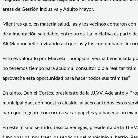
áreas de Gestión Inclusiva y Adulto Mayor.
Mientras que, en materia salud, las y los vecinos contaron con
de alimentación saludable, entre otros. La iniciativa es parte d
Ali Manouchehri, evitando así que las y los coquimbanos incurr
Esto es valorado por Marcela Thompson, vecina beneficiada por
no tenemos tiempo para acudir al consultorio o a realizar trámi
aproveche esta oportunidad para hacer todos sus trámites”.
En tanto, Daniel Cortés, presidente de la JJ.VV. Adelanto y Pro
municipalidad, con nuestro alcalde, al acercar todos estos serv
para que la gente concurra a sacar papeles y a hacerse un exam
En este mismo sentido, Jessica Venegas, presidenta de la JJ.VV.
funcionarios, por traer los servicios del municipio al barrio.