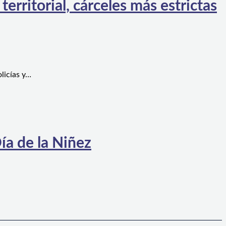
rritorial, cárceles más estrictas
licías y…
ía de la Niñez