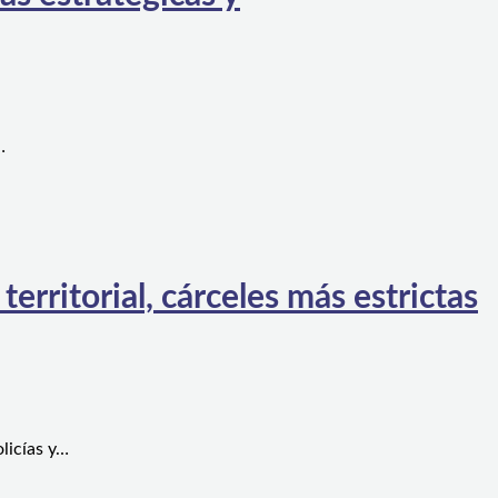
…
rritorial, cárceles más estrictas
licías y…