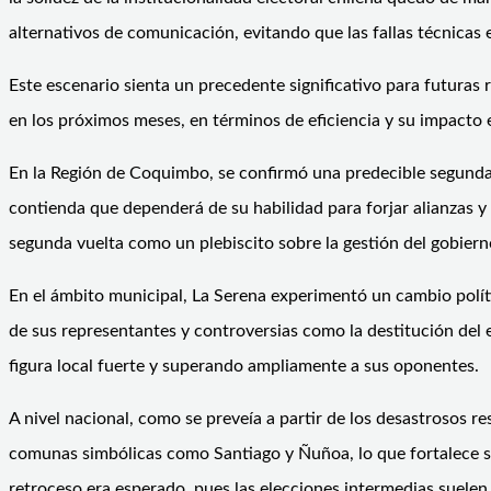
alternativos de comunicación, evitando que las fallas técnicas 
Este escenario sienta un precedente significativo para futuras r
en los próximos meses, en términos de eficiencia y su impacto 
En la Región de Coquimbo, se confirmó una predecible segunda v
contienda que dependerá de su habilidad para forjar alianzas y
segunda vuelta como un plebiscito sobre la gestión del gobierno,
En el ámbito municipal, La Serena experimentó un cambio políti
de sus representantes y controversias como la destitución del
figura local fuerte y superando ampliamente a sus oponentes.
A nivel nacional, como se preveía a partir de los desastrosos 
comunas simbólicas como Santiago y Ñuñoa, lo que fortalece sus
retroceso era esperado, pues las elecciones intermedias suelen c