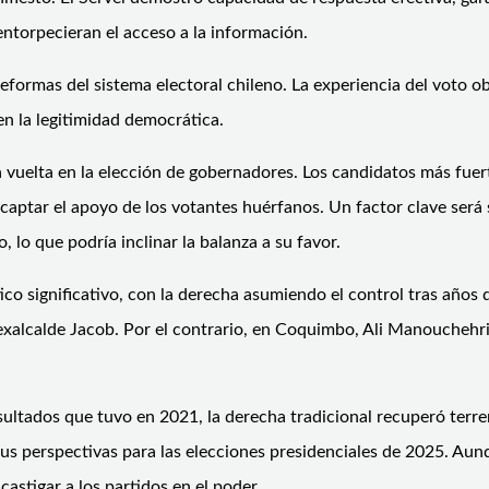
entorpecieran el acceso a la información.
eformas del sistema electoral chileno. La experiencia del voto obl
en la legitimidad democrática.
uelta en la elección de gobernadores. Los candidatos más fuerte
 captar el apoyo de los votantes huérfanos. Un factor clave será 
 lo que podría inclinar la balanza a su favor.
co significativo, con la derecha asumiendo el control tras años 
 exalcalde Jacob. Por el contrario, en Coquimbo, Ali Manoucheh
resultados que tuvo en 2021, la derecha tradicional recuperó te
 perspectivas para las elecciones presidenciales de 2025. Aunque
astigar a los partidos en el poder.