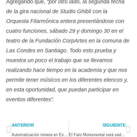
Agregando que,
“por otro lado, la segunda fecha
de la gira nacional de Studio Ghibli con la
Orquesta Filarmónica entera presentándose con
cuatro funciones, sábado 29 y domingo 30 en el
teatro de la Fundación CorpArtes en la comuna de
Las Condes en Santiago. Todo esto prueba y
muestra un poco el trabajo que se llevamos
realizando hace tiempo en la academia y que nos
permite tener músicos en los diferentes elencos y,
en esta oportunidad, que puedan participar en
eventos diferentes”.
Prev
Ne
ANTERIOR
SIGUIENTE
Automatización minera en Exponor 2024
El Faro Monumental será sede del evento para emprendedores más grande de la región