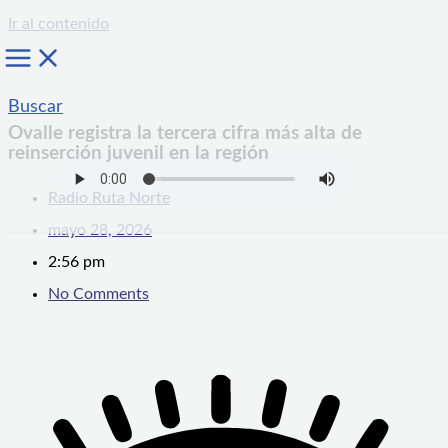
Ir al contenido
Buscar
Ovalle registra la tercera cifra más alta de
reinserción juvenil en la región
Radio Ruta Norte
mayo 28, 2026
2:56 pm
No Comments