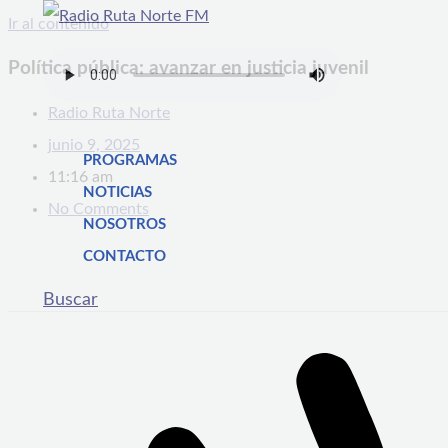
Ir al contenido
Política pública: avanzar en justicia juvenil
Radio Ruta Norte
junio 9, 2025
PROGRAMAS
11:16 am
NOTICIAS
No Comments
NOSOTROS
CONTACTO
Buscar