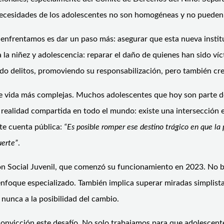
s necesidades de los adolescentes no son homogéneas y no pueden
 enfrentamos es dar un paso más: asegurar que esta nueva institu
la niñez y adolescencia: reparar el daño de quienes han sido ví
do delitos, promoviendo su responsabilización, pero también cre
e vida más complejas. Muchos adolescentes que hoy son parte del 
a realidad compartida en todo el mundo: existe una intersección 
nte cuenta pública:
“Es posible romper ese destino trágico en que la
uerte”
.
ión Social Juvenil, que comenzó su funcionamiento en 2023. No b
 enfoque especializado. También implica superar miradas simplis
 nunca a la posibilidad del cambio.
onvicción este desafío. No solo trabajamos para que adolescente