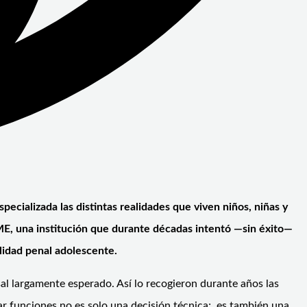
pecializada las distintas realidades que viven niños, niñas y
ME, una institución que durante décadas intentó —sin éxito—
ilidad penal adolescente.
sal largamente esperado. Así lo recogieron durante años las
r funciones no es solo una decisión técnica; es también una