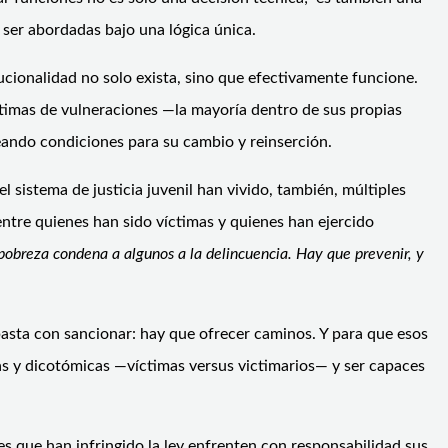
 ser abordadas bajo una lógica única.
cionalidad no solo exista, sino que efectivamente funcione.
ctimas de vulneraciones —la mayoría dentro de sus propias
ando condiciones para su cambio y reinserción.
sistema de justicia juvenil han vivido, también, múltiples
entre quienes han sido víctimas y quienes han ejercido
 pobreza condena a algunos a la delincuencia. Hay que prevenir, y
asta con sancionar: hay que ofrecer caminos. Y para que esos
tas y dicotómicas —víctimas versus victimarios— y ser capaces
s que han infringido la ley enfrenten con responsabilidad sus