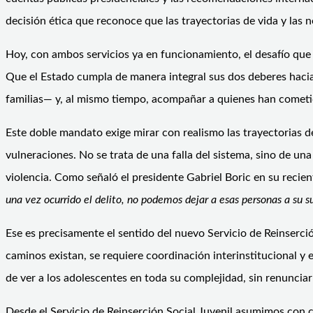
decisión ética que reconoce que las trayectorias de vida y la
Hoy, con ambos servicios ya en funcionamiento, el desafío que
Que el Estado cumpla de manera integral sus dos deberes hacia 
familias— y, al mismo tiempo, acompañar a quienes han cometi
Este doble mandato exige mirar con realismo las trayectorias d
vulneraciones. No se trata de una falla del sistema, sino de un
violencia. Como señaló el presidente Gabriel Boric en su recie
una vez ocurrido el delito, no podemos dejar a esas personas a su s
Ese es precisamente el sentido del nuevo Servicio de Reinserc
caminos existan, se requiere coordinación interinstitucional y
de ver a los adolescentes en toda su complejidad, sin renunciar
Desde el Servicio de Reinserción Social Juvenil asumimos con c