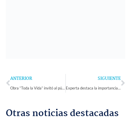
Prev
Ne
ANTERIOR
SIGUIENTE
Obra “Toda la Vida” invitó al público vicuñense a reflexionar sobre la vida en la marginalidad
Experta destaca la importancia de la Educación Sexual Integral para prevenir el embarazo adolescente
Otras noticias destacadas