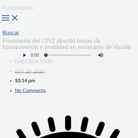
Ir al contenido
Buscar
Presidente del CPLT abordó temas de
transparencia y probidad en municipio de Vicuña
Radio Ruta Norte
abril 16, 2024
10:14 pm
No Comments