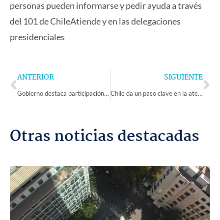
personas pueden informarse y pedir ayuda a través
del 101 de ChileAtiende y en las delegaciones
presidenciales
Prev
Ne
ANTERIOR
SIGUIENTE
Gobierno destaca participación femenina en construcción del nuevo hospital de La Serena
Chile da un paso clave en la atención de adolescentes que han cometido delitos sexuales
Otras noticias destacadas