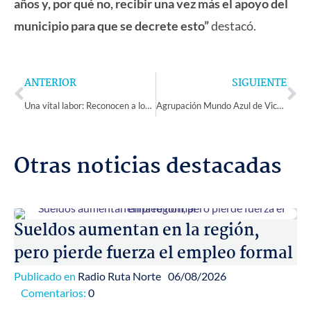
años y, por qué no, recibir una vez más el apoyo del
municipio para que se decrete esto”
destacó.
Prev
Ne
ANTERIOR
SIGUIENTE
Una vital labor: Reconocen a los más de 200 trabajadores del SAMU de la Región de Coquimbo
Agrupación Mundo Azul de Vicuña organizará la primera “TEATÓN” de la región para reunir fondos
Otras noticias destacadas
Sueldos aumentan en la región,
pero pierde fuerza el empleo formal
Publicado en
Radio Ruta Norte
06/08/2026
Comentarios:
0