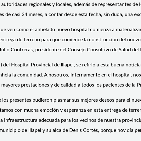
ron autoridades regionales y locales, además de representantes de
n es de casi 34 meses, a contar desde esta fecha, sin duda, una e
ue ven cómo el anhelado nuevo hospital comienza a materializars
 entrega de terreno para que comience la construcción del nuevo 
Julio Contreras, presidente del Consejo Consultivo de Salud del H
) del Hospital Provincial de Illapel, se refirió a esta buena notic
anhela la comunidad. A nosotros, internamente en el hospital, n
r mayores prestaciones y de calidad a todos los pacientes de la 
 los presentes pudieron plasmar sus mejores deseos para el nuevo
amos con mucha emoción y esperanza en esta entrega de terreno
 una infraestructura adecuada para los vecinos de nuestra provi
l municipio de Illapel y su alcalde Denis Cortés, porque hoy día 