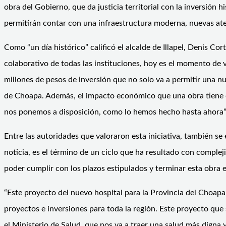
obra del Gobierno, que da justicia territorial con la inversió
permitirán contar con una infraestructura moderna, nuevas ate
Como “un día histórico” calificó el alcalde de Illapel, Denis Cort
colaborativo de todas las instituciones, hoy es el momento de 
millones de pesos de inversión que no solo va a permitir una nu
de Choapa. Además, el impacto económico que una obra tiene c
nos ponemos a disposición, como lo hemos hecho hasta ahora”
Entre las autoridades que valoraron esta iniciativa, también se
noticia, es el término de un ciclo que ha resultado con comple
poder cumplir con los plazos estipulados y terminar esta obra e
“Este proyecto del nuevo hospital para la Provincia del Choap
proyectos e inversiones para toda la región. Este proyecto que se
el Ministerio de Salud, que nos va a traer una salud más digna