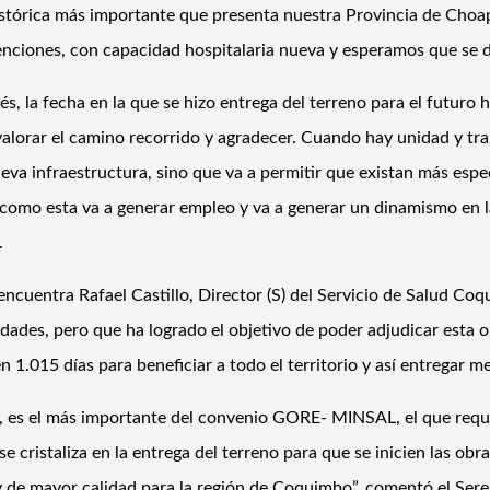
n histórica más importante que presenta nuestra Provincia de Cho
nciones, con capacidad hospitalaria nueva y esperamos que se de
és, la fecha en la que se hizo entrega del terreno para el futuro h
valorar el camino recorrido y agradecer. Cuando hay unidad y tr
eva infraestructura, sino que va a permitir que existan más espe
omo esta va a generar empleo y va a generar un dinamismo en l
.
 encuentra Rafael Castillo, Director (S) del Servicio de Salud C
jidades, pero que ha logrado el objetivo de poder adjudicar esta
n 1.015 días para beneficiar a todo el territorio y así entregar 
a, es el más importante del convenio GORE- MINSAL, el que requi
 cristaliza en la entrega del terreno para que se inicien las obra
 y de mayor calidad para la región de Coquimbo”, comentó el Ser