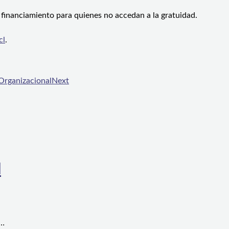
 financiamiento para quienes no accedan a la gratuidad.
cl
.
 Organizacional
Next
l
a…