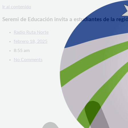
Ir al contenido
Seremi de Educación invita a estudiantes de la regió
Radio Ruta Norte
febrero 18, 2025
8:55 am
No Comments