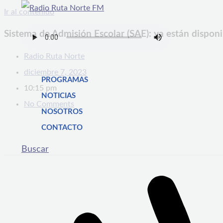
Ir al contenido
Sistema de Admisión Escolar (SAE): ya están dispon
Radio Ruta Norte
diciembre 7, 2023
PROGRAMAS
10:15 pm
NOTICIAS
No Comments
NOSOTROS
CONTACTO
Buscar