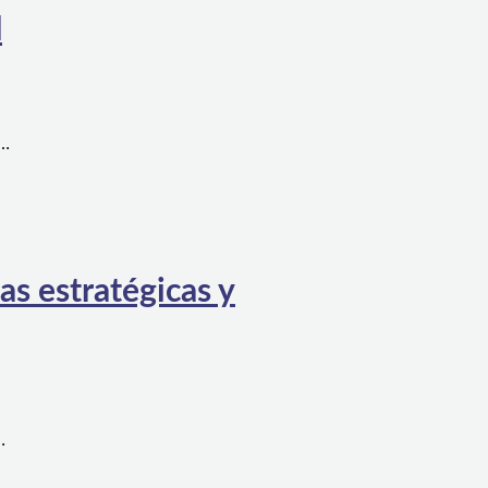
l
a…
as estratégicas y
…