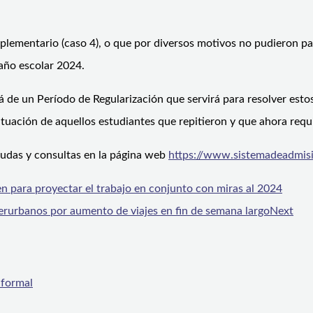
ementario (caso 4), o que por diversos motivos no pudieron par
 año escolar 2024.
 de un Período de Regularización que servirá para resolver estos 
ituación de aquellos estudiantes que repitieron y que ahora req
dudas y consultas en la página web
https://www.
sistemadeadmisi
en para proyectar el trabajo en conjunto con miras al 2024
terurbanos por aumento de viajes en fin de semana largo
Next