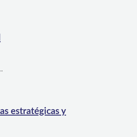
l
a…
as estratégicas y