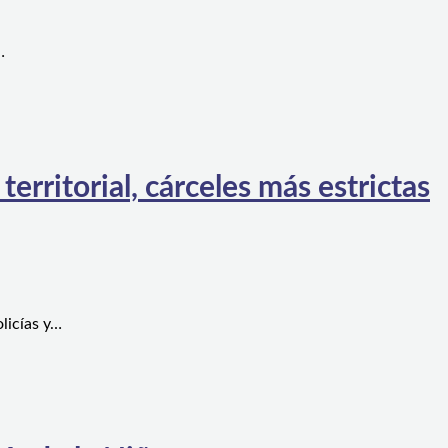
…
rritorial, cárceles más estrictas
licías y…