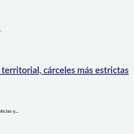
…
rritorial, cárceles más estrictas
licías y…