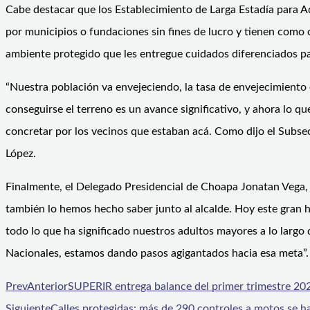
Cabe destacar que los Establecimiento de Larga Estadía para
por municipios o fundaciones sin fines de lucro y tienen como 
ambiente protegido que les entregue cuidados diferenciados pa
“Nuestra población va envejeciendo, la tasa de envejecimiento
conseguirse el terreno es un avance significativo, y ahora lo 
concretar por los vecinos que estaban acá. Como dijo el Subsecr
López.
Finalmente, el Delegado Presidencial de Choapa Jonatan Vega, 
también lo hemos hecho saber junto al alcalde. Hoy este gran 
todo lo que ha significado nuestros adultos mayores a lo largo
Nacionales, estamos dando pasos agigantados hacia esa meta”.
Prev
Anterior
SUPERIR entrega balance del primer trimestre 2
Siguiente
Calles protegidas: más de 290 controles a motos se ha