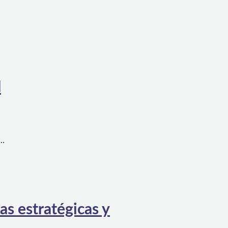
l
a…
as estratégicas y