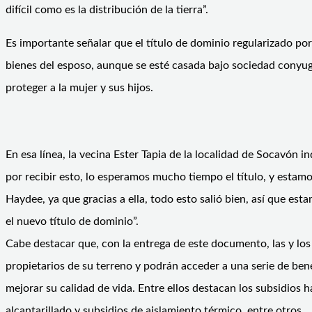
difícil como es la distribución de la tierra”.
Es importante señalar que el título de dominio regularizado po
bienes del esposo, aunque se esté casada bajo sociedad conyu
proteger a la mujer y sus hijos.
En esa línea, la vecina Ester Tapia de la localidad de Socavón i
por recibir esto, lo esperamos mucho tiempo el título, y estamo
Haydee, ya que gracias a ella, todo esto salió bien, así que e
el nuevo título de dominio”.
Cabe destacar que, con la entrega de este documento, las y los
propietarios de su terreno y podrán acceder a una serie de bene
mejorar su calidad de vida. Entre ellos destacan los subsidios h
alcantarillado y subsidios de aislamiento térmico, entre otros.