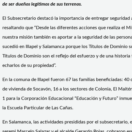
de ser dueños legítimos de sus terrenos.
El Subsecretario destacó la importancia de entregar seguridad a 
resaltando que “Desde las diferentes acciones que realiza el Mi
nuestra misión también es aportar a la seguridad de las person
sucedió en Illapel y Salamanca porque los Títulos de Dominio
Títulos de Dominio son el reflejo del esfuerzo y de una historia
echarlos de su propiedad”.
En la comuna de Illapel fueron 67 las familias beneficiadas: 40 
de vivienda de Socavón, 16 a los sectores de Colonia, El Maitén
1 para la Corporación Educacional “Educación y Futuro” inmu
la Escuela Particular de Las Cañas.
En Salamanca, las actividades presididas por el subsecretario,
seremi Marcelo Salazar y el alcalde Gerardo Rojas, cobraron es