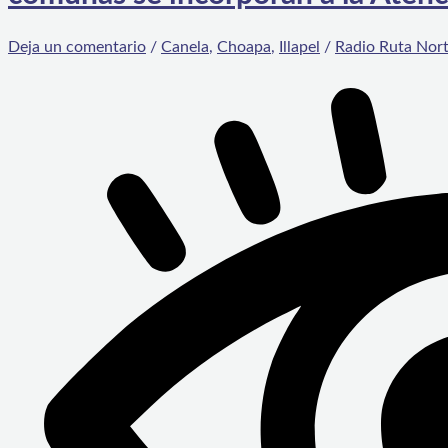
Deja un comentario
/
Canela
,
Choapa
,
Illapel
/
Radio Ruta Nor