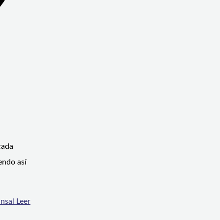
cada
endo así
insal
Leer