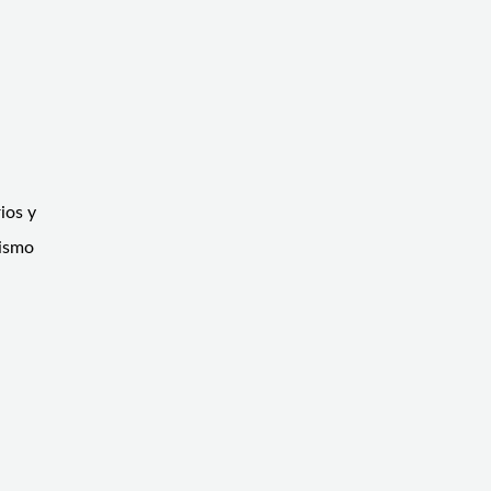
ios y
rismo