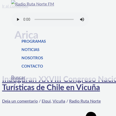
Ir al contenido
Arica
PROGRAMAS
NOTICIAS
NOSOTROS
CONTACTO
Buscar
Inauguran XXVIII Congreso Nacio
Turísticas de Chile en Vicuña
Deja un comentario
/
Elqui
,
Vicuña
/
Radio Ruta Norte