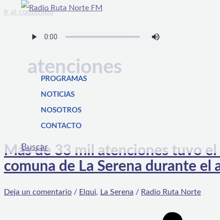
Ir al contenido
atenciones
PROGRAMAS
NOTICIAS
NOSOTROS
CONTACTO
Buscar
Más de 33 mil atenciones tuvo el 
comuna de La Serena durante el 
Deja un comentario
/
Elqui
,
La Serena
/
Radio Ruta Norte