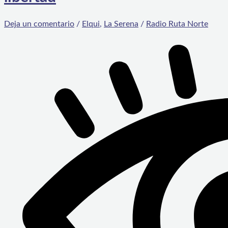
Deja un comentario
/
Elqui
,
La Serena
/
Radio Ruta Norte