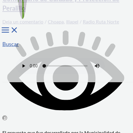
Peralillo
Deja un comentario
/
Choapa
,
Illapel
/
Radio Ruta Norte
Buscar