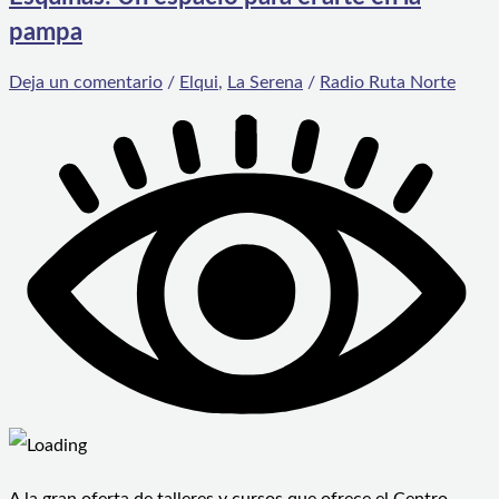
pampa
Deja un comentario
/
Elqui
,
La Serena
/
Radio Ruta Norte