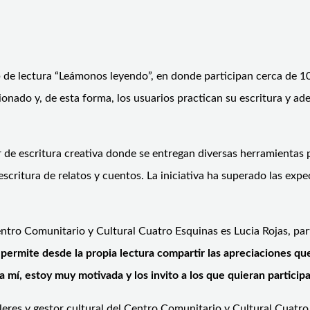
ub de lectura “Leámonos leyendo”, en donde participan cerca de 
ionado y, de esta forma, los usuarios practican su escritura y ad
ler de escritura creativa donde se entregan diversas herramientas
 escritura de relatos y cuentos. La iniciativa ha superado las exp
Centro Comunitario y Cultural Cuatro Esquinas es Lucia Rojas, part
permite desde la propia lectura compartir las apreciaciones qu
ra mí, estoy muy motivada y los invito a los que quieran partic
leres y gestor cultural del Centro Comunitario y Cultural Cuatro 