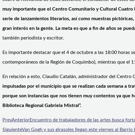
muy importante que el Centro Comunitario y Cultural Cuatro E
serie de lanzamientos literarios, así como muestras pictóricas, 
gran interés en la gente. La meta es que a fin de años se pued
también periodista y escritor.
Es importante destacar que el 4 de octubre a las 18:00 horas se 
contemporáneos de la Región de Coquimbo), mientras que el 11
En relación a esto, Claudio Catalán, administrador del Centro
impulsadas por el municipio que se realizan cada semana a travé
porque son instancias que nos tienen muy contentos
ya que h
Biblioteca Regional Gabriela Mistral
”.
Prev
Anterior
Encuentro de trabajadores de las artes busca forta
Siguiente
Van Gogh y sus girasoles llegan este viernes al Barrio 