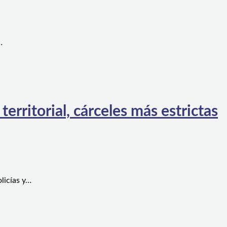
…
rritorial, cárceles más estrictas
licías y…