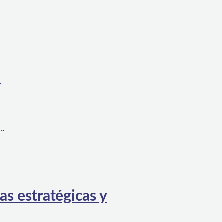
l
a…
as estratégicas y