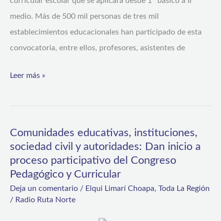
curricular escolar que se aplicará desde 1° básico a II
de
medio. Más de 500 mil personas de tres mil
septiembre
establecimientos educacionales han participado de esta
convocatoria, entre ellos, profesores, asistentes de
Leer más »
Comunidades educativas, instituciones,
Comunidades
sociedad civil y autoridades: Dan inicio a
educativas,
proceso participativo del Congreso
instituciones,
Pedagógico y Curricular
sociedad
Deja un comentario
/
Elqui Limarí Choapa
,
Toda La Región
civil
/
Radio Ruta Norte
y