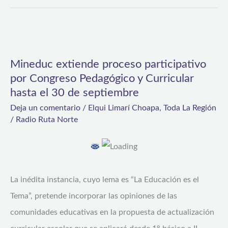
Mineduc
extiende
Mineduc extiende proceso participativo
proceso
por Congreso Pedagógico y Curricular
participativo
hasta el 30 de septiembre
por
Deja un comentario
/
Elqui Limarí Choapa
,
Toda La Región
Congreso
/
Radio Ruta Norte
Pedagógico
y
Curricular
La inédita instancia, cuyo lema es “La Educación es el
hasta
Tema”, pretende incorporar las opiniones de las
el
comunidades educativas en la propuesta de actualización
30