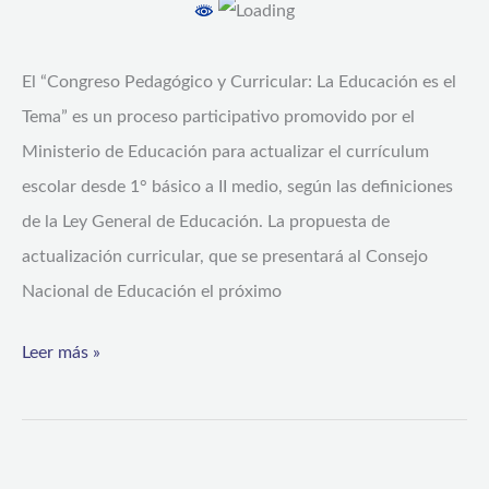
autoridades:
Dan
El “Congreso Pedagógico y Curricular: La Educación es el
inicio
Tema” es un proceso participativo promovido por el
a
Ministerio de Educación para actualizar el currículum
proceso
escolar desde 1° básico a II medio, según las definiciones
participativo
de la Ley General de Educación. La propuesta de
del
actualización curricular, que se presentará al Consejo
Congreso
Nacional de Educación el próximo
Pedagógico
y
Leer más »
Curricular