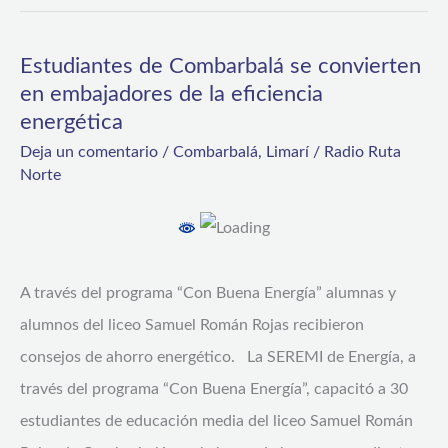
Estudiantes de Combarbalá se convierten
Estudiantes
en embajadores de la eficiencia
de
energética
Combarbalá
Deja un comentario
/
Combarbalá
,
Limarí
/
Radio Ruta
se
Norte
convierten
en
embajadores
de
A través del programa “Con Buena Energía” alumnas y
la
alumnos del liceo Samuel Román Rojas recibieron
eficiencia
consejos de ahorro energético. La SEREMI de Energía, a
energética
través del programa “Con Buena Energía”, capacitó a 30
estudiantes de educación media del liceo Samuel Román