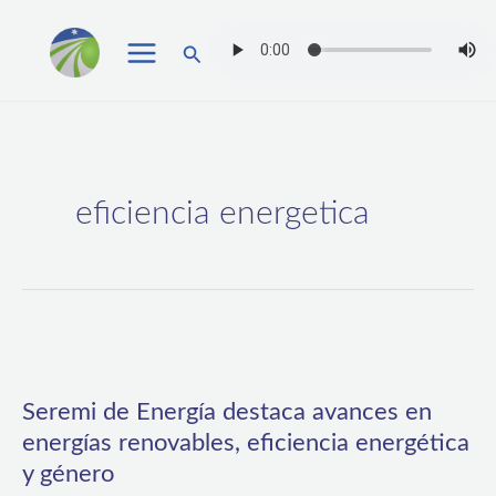
Ir
Buscar
al
contenido
eficiencia energetica
Seremi
de
Seremi de Energía destaca avances en
Energía
energías renovables, eficiencia energética
destaca
y género
avances