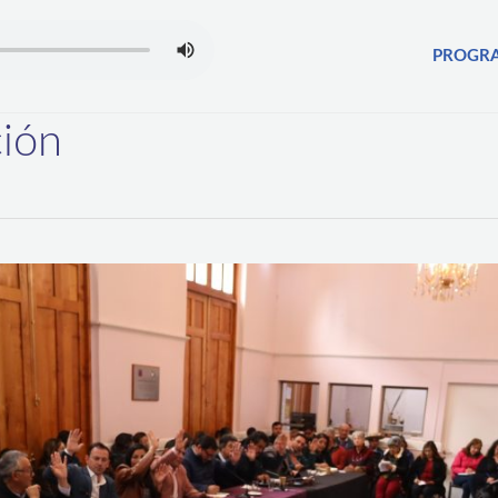
PROGR
ción