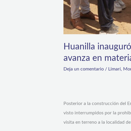
para
la
zona
Huanilla inauguró
avanza en materia
Deja un comentario
/
Limarí
,
Mon
Posterior a la construcción del E
visto interrumpidos por la prohib
visita en terreno a la localidad 