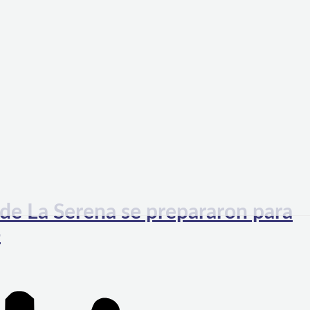
 de La Serena se prepararon para
o