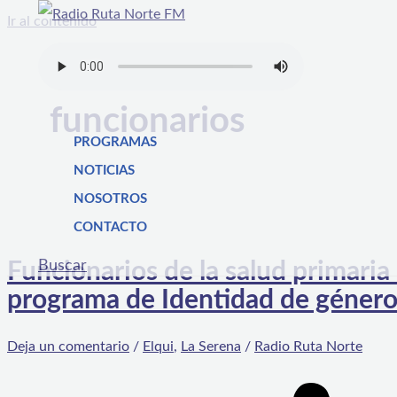
Ir al contenido
funcionarios
PROGRAMAS
NOTICIAS
NOSOTROS
CONTACTO
Buscar
Funcionarios de la salud primaria
programa de Identidad de géner
Deja un comentario
/
Elqui
,
La Serena
/
Radio Ruta Norte