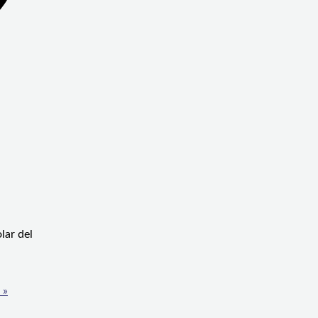
lar del
 »