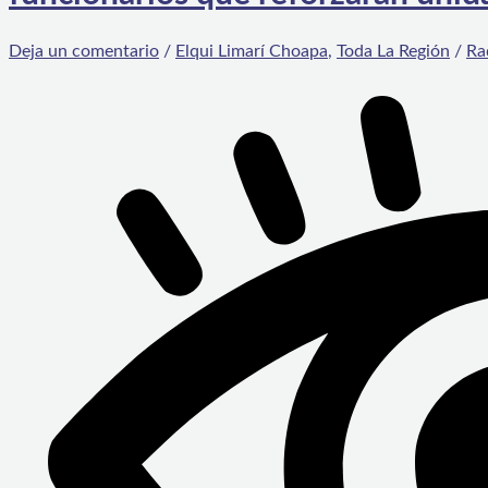
Deja un comentario
/
Elqui Limarí Choapa
,
Toda La Región
/
Ra