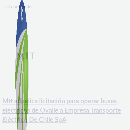
Ir al contenido
MTT
Mtt adjudica licitación para operar buses
eléctricos de Ovalle a Empresa Transporte
Eléctrico De Chile SpA