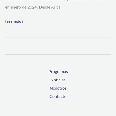
su
en enero de 2024. Desde Arica
destacada
Leer más »
asistencia
a
clases
Programas
Noticias
Nosotros
Contacto