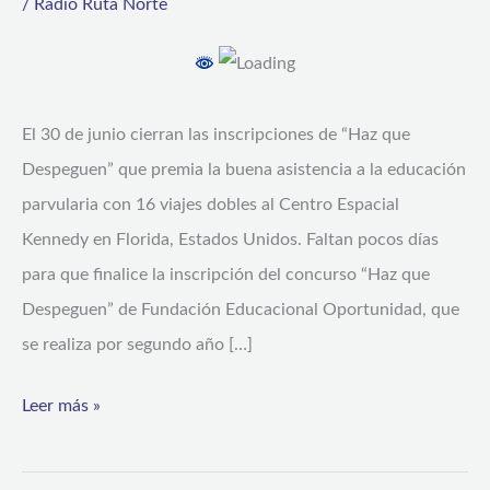
/
Radio Ruta Norte
que
niñas
y
El 30 de junio cierran las inscripciones de “Haz que
niños
Despeguen” que premia la buena asistencia a la educación
ganen
parvularia con 16 viajes dobles al Centro Espacial
un
Kennedy en Florida, Estados Unidos. Faltan pocos días
viaje
para que finalice la inscripción del concurso “Haz que
a
Despeguen” de Fundación Educacional Oportunidad, que
la
se realiza por segundo año […]
NASA
Leer más »