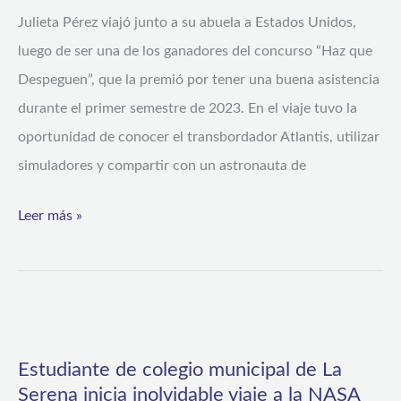
Centro
Julieta Pérez viajó junto a su abuela a Estados Unidos,
Espacial
luego de ser una de los ganadores del concurso “Haz que
Kennedy
Despeguen”, que la premió por tener una buena asistencia
de
durante el primer semestre de 2023. En el viaje tuvo la
la
oportunidad de conocer el transbordador Atlantis, utilizar
Nasa
simuladores y compartir con un astronauta de
Leer más »
Estudiante
de
Estudiante de colegio municipal de La
colegio
Serena inicia inolvidable viaje a la NASA