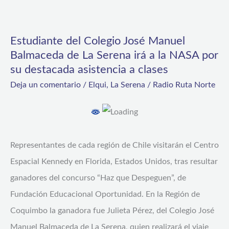
Estudiante
del
Estudiante del Colegio José Manuel
Colegio
Balmaceda de La Serena irá a la NASA por
José
su destacada asistencia a clases
Manuel
Deja un comentario
/
Elqui
,
La Serena
/
Radio Ruta Norte
Balmaceda
de
La
Serena
Representantes de cada región de Chile visitarán el Centro
irá
Espacial Kennedy en Florida, Estados Unidos, tras resultar
a
ganadores del concurso “Haz que Despeguen”, de
la
Fundación Educacional Oportunidad. En la Región de
NASA
Coquimbo la ganadora fue Julieta Pérez, del Colegio José
por
Manuel Balmaceda de La Serena, quien realizará el viaje