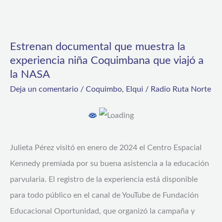
Estrenan
documental
Estrenan documental que muestra la
que
experiencia niña Coquimbana que viajó a
muestra
la NASA
la
Deja un comentario
/
Coquimbo
,
Elqui
/
Radio Ruta Norte
experiencia
niña
Coquimbana
que
Julieta Pérez visitó en enero de 2024 el Centro Espacial
viajó
Kennedy premiada por su buena asistencia a la educación
a
parvularia. El registro de la experiencia está disponible
la
para todo público en el canal de YouTube de Fundación
NASA
Educacional Oportunidad, que organizó la campaña y