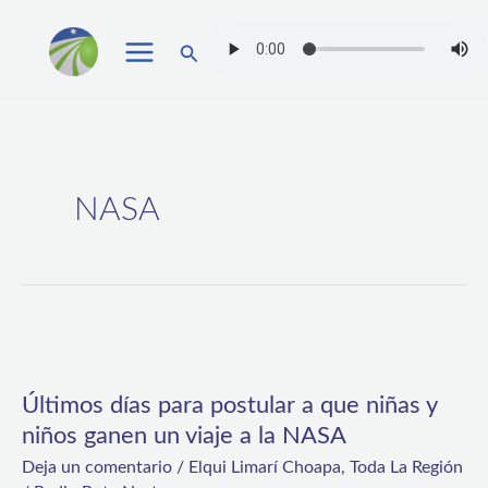
Ir
Buscar
al
contenido
NASA
Últimos
días
Últimos días para postular a que niñas y
para
niños ganen un viaje a la NASA
postular
Deja un comentario
/
Elqui Limarí Choapa
,
Toda La Región
a