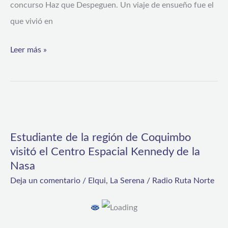
concurso Haz que Despeguen. Un viaje de ensueño fue el
que vivió en
Leer más »
Estudiante
de
Estudiante de la región de Coquimbo
la
visitó el Centro Espacial Kennedy de la
región
Nasa
de
Deja un comentario
/
Elqui
,
La Serena
/
Radio Ruta Norte
Coquimbo
visitó
el