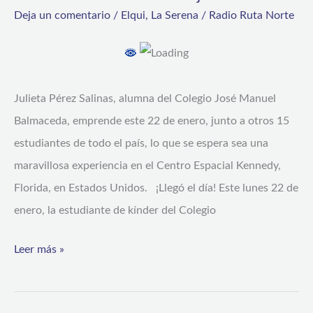
municipal
Deja un comentario
/
Elqui
,
La Serena
/
Radio Ruta Norte
de
La
Serena
inicia
Julieta Pérez Salinas, alumna del Colegio José Manuel
inolvidable
Balmaceda, emprende este 22 de enero, junto a otros 15
viaje
estudiantes de todo el país, lo que se espera sea una
a
maravillosa experiencia en el Centro Espacial Kennedy,
la
Florida, en Estados Unidos. ¡Llegó el día! Este lunes 22 de
NASA
enero, la estudiante de kínder del Colegio
Leer más »