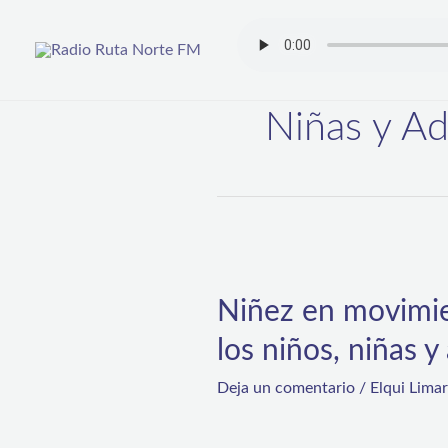
Ir
al
contenido
Niñas y A
Niñez
en
Niñez en movimie
movimiento:
los niños, niñas 
El
deporte
Deja un comentario
/
Elqui Lima
como
derecho