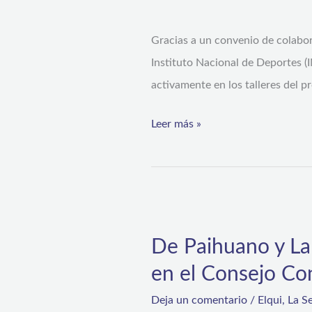
y
Gracias a un convenio de colabora
oportunidad
Instituto Nacional de Deportes (
para
activamente en los talleres del 
los
niños,
Leer más »
niñas
y
adolescentes
en
De
protección
Paihuano
De Paihuano y La
y
en el Consejo Co
La
Serena
Deja un comentario
/
Elqui
,
La S