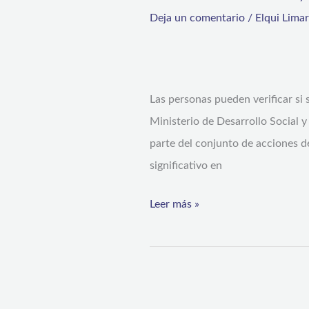
Adolescentes
inicia
Deja un comentario
/
Elqui Lima
este
mes
pago
Las personas pueden verificar si
automático
Ministerio de Desarrollo Social y
a
parte del conjunto de acciones d
casi
significativo en
20
mil
Leer más »
niños,
niñas
y
adolescentes
Estudiante
de
de