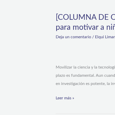
[COLUMNA
Niñas
DE
[COLUMNA DE OPI
y
OPINIÓN]
Adolescentes
para motivar a ni
Divulgación
científica:
Deja un comentario
/
Elqui Lima
una
oportunidad
para
Movilizar la ciencia y la tecnolog
motivar
plazo es fundamental. Aun cuando
a
en investigación es potente, la i
niños,
niñas
Leer más »
y
adolescentes