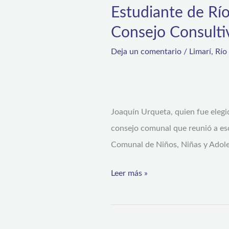
Estudiante de Rí
la
Río
Región
Consejo Consulti
Hurtado
de
representará
Deja un comentario
/
Limarí
,
Río
Coquimbo
a
la
Región
Joaquín Urqueta, quien fue elegi
de
consejo comunal que reunió a esc
Coquimbo
Comunal de Niños, Niñas y Adoles
en
Consejo
Leer más »
Consultivo
Nacional
de
Niños,