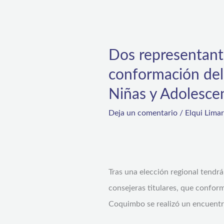
Dos
representantes
Dos representant
de
conformación del
la
Región
Niñas y Adolesce
de
Deja un comentario
/
Elqui Lima
Coquimbo
participarán
en
la
Tras una elección regional tendrá
conformación
consejeras titulares, que conform
del
Coquimbo se realizó un encuentr
primer