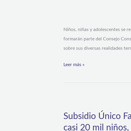
son
los
nuevos
Niños, niñas y adolescentes se re
representantes
formarán parte del Consejo Consu
regionales
sobre sus diversas realidades ter
en
el
Leer más »
Consejo
Consultivo
Nacional
de
Subsidio
Niños,
Único
Subsidio Único Fa
Niñas
Familiar:
y
casi 20 mil niños
Gobierno