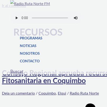
Ir al contenido
RECURSOS
PROGRAMAS
NOTICIAS
NOSOTROS
CONTACTO
Buscar
Consejo Regional aprueba recurso
Fitosanitaria en Coquimbo
Deja un comentario
/
Coquimbo
,
Elqui
/
Radio Ruta Norte