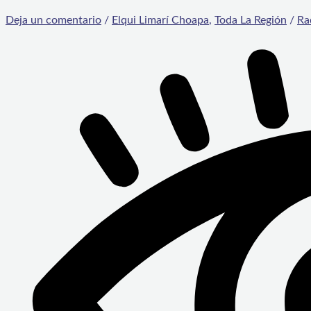
Deja un comentario
/
Elqui Limarí Choapa
,
Toda La Región
/
Ra