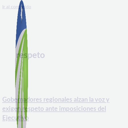
Ir al contenido
respeto
Gobernadores regionales alzan la voz y
exigen respeto ante imposiciones del
Ejecutivo