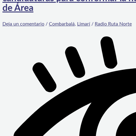
de Área
Deja un comentario
/
Combarbalá
,
Limarí
/
Radio Ruta Norte