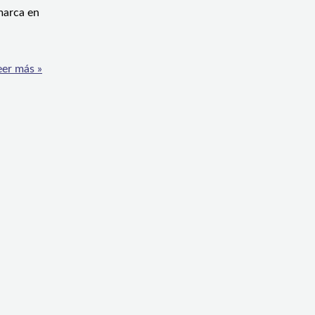
marca en
er más »