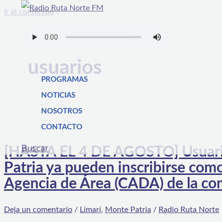
Ir al contenido
usuarios
PROGRAMAS
NOTICIAS
NOSOTROS
CONTACTO
Buscar
[HASTA EL 4 DE AGOSTO] Usuari
Patria ya pueden inscribirse com
Agencia de Área (CADA) de la c
Deja un comentario
/
Limarí
,
Monte Patria
/
Radio Ruta Norte