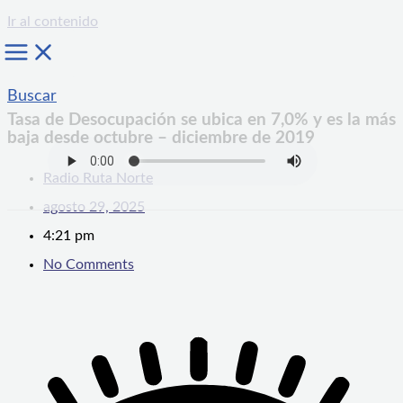
Ir al contenido
Buscar
Tasa de Desocupación se ubica en 7,0% y es la más
baja desde octubre – diciembre de 2019
Radio Ruta Norte
agosto 29, 2025
4:21 pm
No Comments