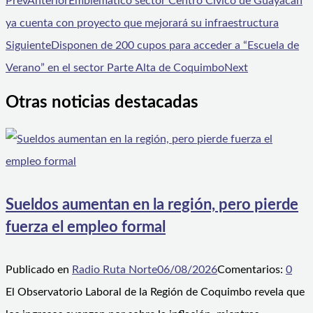
Prev
Anterior
Emblemático sector Centro Cívico de Guayacán
ya cuenta con proyecto que mejorará su infraestructura
Siguiente
Disponen de 200 cupos para acceder a “Escuela de
Verano” en el sector Parte Alta de Coquimbo
Next
Otras noticias destacadas
Sueldos aumentan en la región, pero pierde
fuerza el empleo formal
Publicado en
Radio Ruta Norte
06/08/2026
Comentarios:
0
El Observatorio Laboral de la Región de Coquimbo revela que