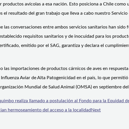
 productos avícolas a esa nación. Esto posiciona a Chile como u
es el resultado del gran trabajo que lleva a cabo nuestro Servicio
e las conversaciones entre ambos servicios sanitarios han sido 
establecido requisitos sanitarios y de inocuidad para los produ
tificado, emitido por el SAG, garantiza y declara el cumplimiento
as importaciones de productos cárnicos de aves en respuesta a l
a Influenza Aviar de Alta Patogenicidad en el país, lo que permit
 Organización Mundial de Salud Animal (OMSA) en septiembre de
quimbo realiza llamado a postulación al Fondo para la Equidad 
ian hermoseamiento del acceso a la localidad
Next