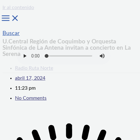
Ir al contenido
Buscar
U.Central Región de Coquimbo y Orquesta
Sinfónica de La Antena invitan a concierto en La
Serena
Radio Ruta Norte
abril 17, 2024
11:23 pm
No Comments