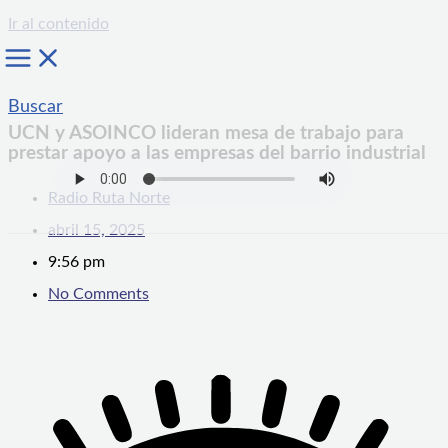
Ir al contenido
Buscar
UCN y ASOINCO lideran mesa de trabajo para
prestar apoyo a las empresas del barrio industrial
Radio Ruta Norte
abril 15, 2025
9:56 pm
No Comments