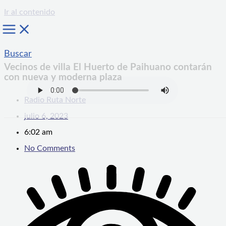
Ir al contenido
Buscar
Vecinos de villa El Huerto de Paihuano contarán
con nueva y moderna plaza
Radio Ruta Norte
julio 6, 2023
6:02 am
No Comments