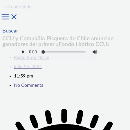
Ir al contenido
Buscar
CCU y Compañía Pisquera de Chile anuncian
ganadores del primer »Fondo Hídrico CCU»
Radio Ruta Norte
julio 25, 2024
11:59 pm
No Comments