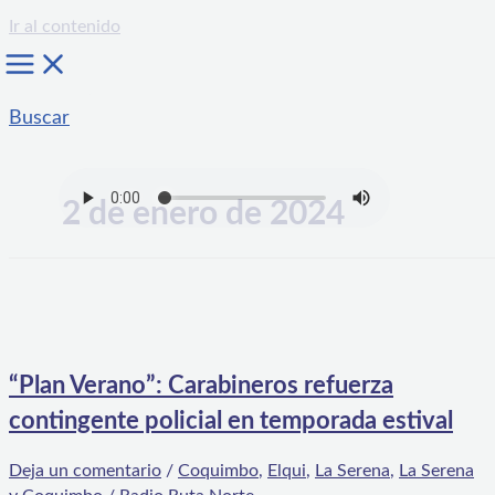
Ir al contenido
Buscar
2 de enero de 2024
“Plan Verano”: Carabineros refuerza
contingente policial en temporada estival
Deja un comentario
/
Coquimbo
,
Elqui
,
La Serena
,
La Serena