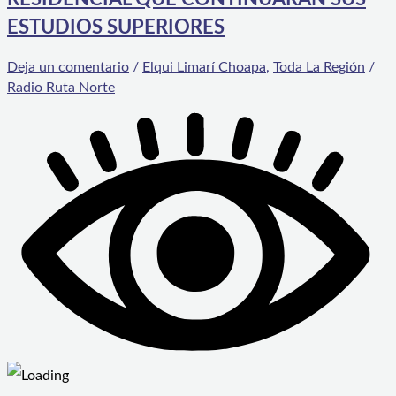
ESTUDIOS SUPERIORES
Deja un comentario
/
Elqui Limarí Choapa
,
Toda La Región
/
Radio Ruta Norte