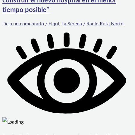
construir el nuevo hospital en el menor
tiempo posible”
Deja un comentario
/
Elqui
,
La Serena
/
Radio Ruta Norte