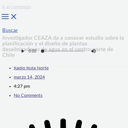
Ir al contenido
Buscar
Investigador CEAZA da a conocer estudio sobre la
planificación y el diseño de plantas
desalinizadoras de agua en el centro-norte de
Chile
Radio Ruta Norte
marzo 14, 2024
4:27 pm
No Comments