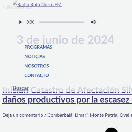
Ir al contenido
3 de junio de 2024
PROGRAMAS
NOTICIAS
NOSOTROS
CONTACTO
Buscar
Inician Catastro de Afectación S
daños productivos por la escasez 
Deja un comentario
/
Combarbalá
,
Limarí
,
Monte Patria
,
Ovall