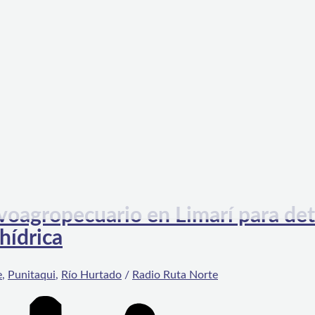
ilvoagropecuario en Limarí para de
hídrica
e
,
Punitaqui
,
Río Hurtado
/
Radio Ruta Norte