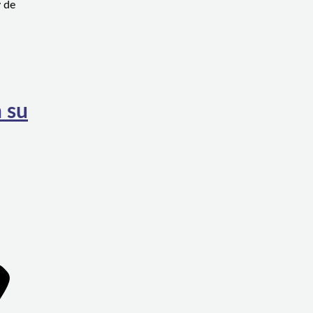
y de
 su