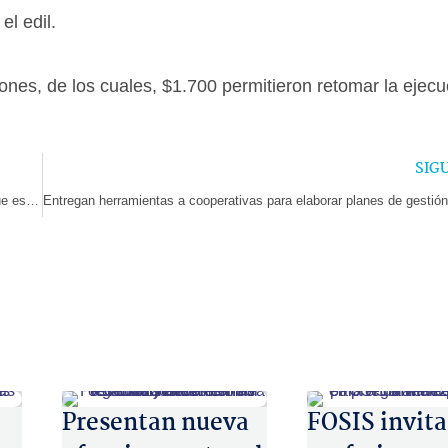
el edil.
lones, de los cuales, $1.700 permitieron retomar la ejecu
SIG
Ministro Cataldo: “Estamos contentos de mostrar que Chile avanza, que estamos logrando articular al sistema educativo y que nos hemos recuperado tras la pandemia”
Presentan nueva
FOSIS invita