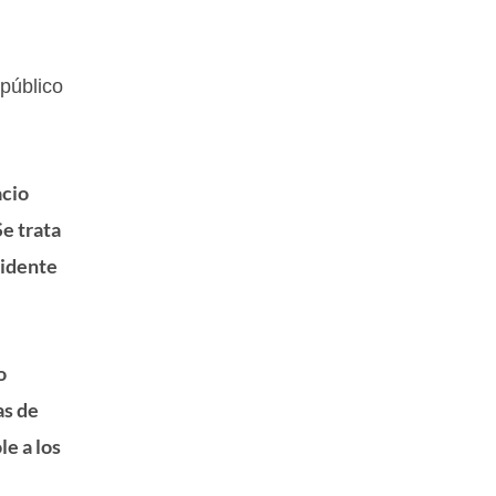
público
acio
Se trata
sidente
o
as de
e a los