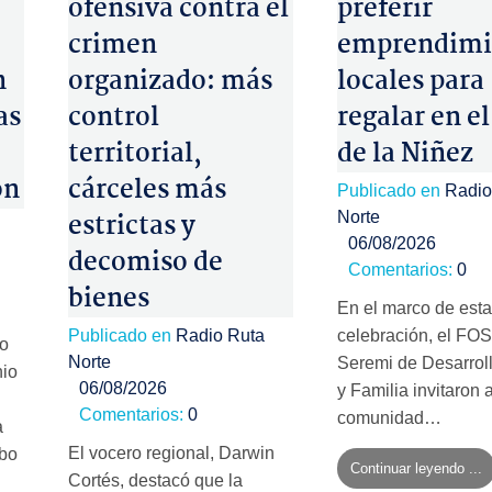
ofensiva contra el
preferir
crimen
emprendimi
n
organizado: más
locales para
as
control
regalar en el
territorial,
de la Niñez
ón
cárceles más
Publicado en
Radio
estrictas y
Norte
06/08/2026
decomiso de
Comentarios:
0
bienes
En el marco de esta
Publicado en
Radio Ruta
celebración, el FOS
no
Norte
Seremi de Desarroll
nio
06/08/2026
y Familia invitaron a
Comentarios:
0
comunidad…
a
El vocero regional, Darwin
mbo
Continuar leyendo ...
Cortés, destacó que la