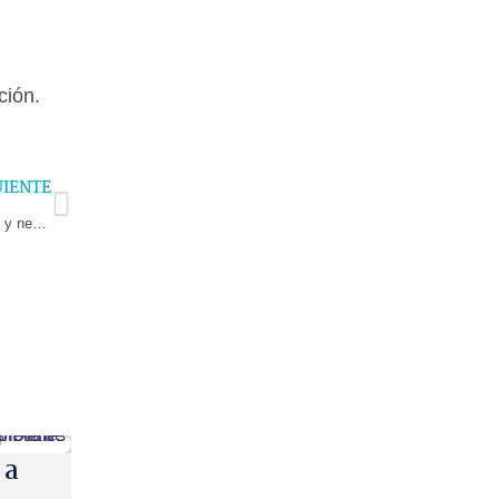
ción.
Next
UIENTE
Entregan herramientas a cooperativas para elaborar planes de gestión y negocios
 a