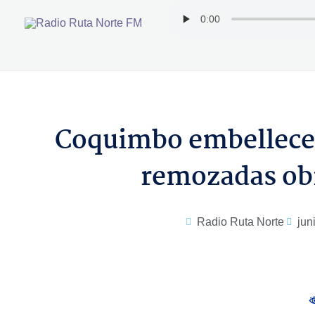
Ir
al
contenido
Coquimbo embellece 
remozadas obr
Radio Ruta Norte
jun