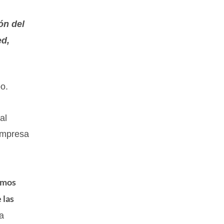
ón del
ed,
o.
al
empresa
dimos
 las
la