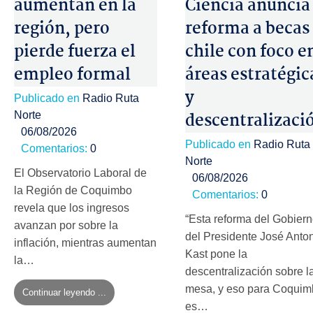
aumentan en la
Ciencia anuncia
región, pero
reforma a becas
pierde fuerza el
chile con foco e
empleo formal
áreas estratégic
y
Publicado en
Radio Ruta
descentralizaci
Norte
06/08/2026
Publicado en
Radio Ruta
Comentarios:
0
Norte
El Observatorio Laboral de
06/08/2026
la Región de Coquimbo
Comentarios:
0
revela que los ingresos
“Esta reforma del Gobier
avanzan por sobre la
del Presidente José Anto
inflación, mientras aumentan
Kast pone la
la…
descentralización sobre l
mesa, y eso para Coqui
Continuar leyendo ...
es…