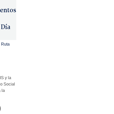
entos
 Día
 Ruta
IS y la
o Social
 la