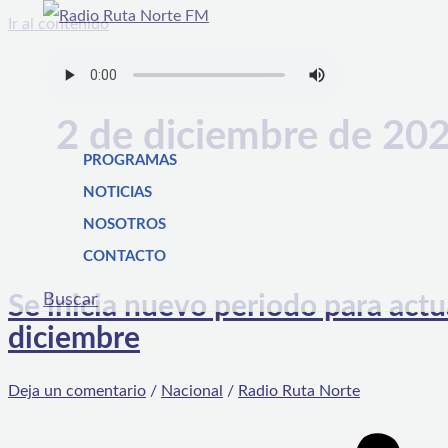
Ir al contenido
2 de diciembre de 20
PROGRAMAS
NOTICIAS
NOSOTROS
CONTACTO
Buscar
Se inicia nuevo periodo para actua
diciembre
Deja un comentario
/
Nacional
/
Radio Ruta Norte