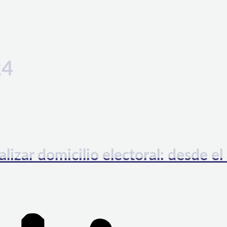
24
lizar domicilio electoral: desde el