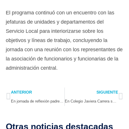
El programa continuó con un encuentro con las
jefaturas de unidades y departamentos del
Servicio Local para interiorizarse sobre los
objetivos y líneas de trabajo, concluyendo la
jornada con una reunión con los representantes de
la asociación de funcionarios y funcionarias de la
administración central.
Prev
Ne
ANTERIOR
SIGUIENTE
En jornada de reflexión padres adoptivos comparten experiencias y desafíos de la crianza
En Colegio Javiera Carrera se conmemoraron los 7 años de la Nueva Educación Pública promoviendo la Convivencia Escolar
Otras noticias destacadas