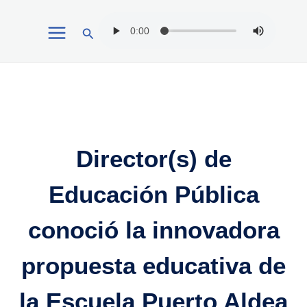
Ir
Buscar
al
contenido
Director(s) de
Educación Pública
conoció la innovadora
propuesta educativa de
la Escuela Puerto Aldea