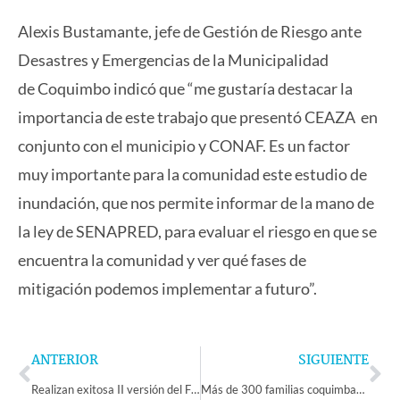
Alexis Bustamante, jefe de Gestión de Riesgo ante
Desastres y Emergencias de la Municipalidad
de Coquimbo indicó que “me gustaría destacar la
importancia de este trabajo que presentó CEAZA en
conjunto con el municipio y CONAF. Es un factor
muy importante para la comunidad este estudio de
inundación, que nos permite informar de la mano de
la ley de SENAPRED, para evaluar el riesgo en que se
encuentra la comunidad y ver qué fases de
mitigación podemos implementar a futuro”.
Prev
Ne
ANTERIOR
SIGUIENTE
Realizan exitosa II versión del Festival del Adulto Mayor en la localidad de Panguesillo en Monte Patria
Más de 300 familias coquimbanas cumplen con el sueño de la casa propia