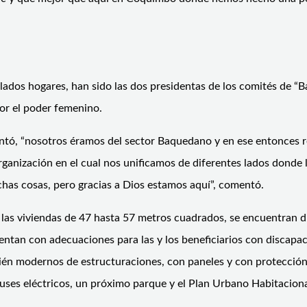
elados hogares, han sido las dos presidentas de los comités de
or el poder femenino.
ntó, “nosotros éramos del sector Baquedano y en ese entonces re
anización en el cual nos unificamos de diferentes lados donde l
chas cosas, pero gracias a Dios estamos aquí”, comentó.
las viviendas de 47 hasta 57 metros cuadrados, se encuentran di
entan con adecuaciones para las y los beneficiarios con discapac
ién modernos de estructuraciones, con paneles y con protección 
buses eléctricos, un próximo parque y el Plan Urbano Habitaciona