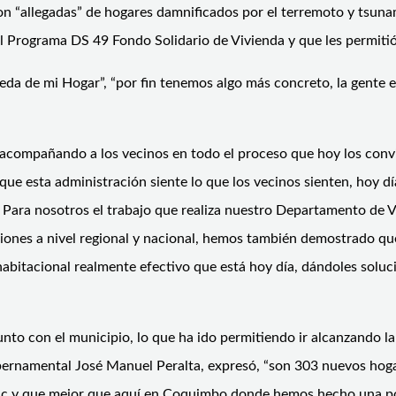
ron “allegadas” de hogares damnificados por el terremoto y tsunam
 Programa DS 49 Fondo Solidario de Vivienda y que les permitió 
da de mi Hogar”, “por fin tenemos algo más concreto, la gente está
acompañando a los vecinos en todo el proceso que hoy los convie
 esta administración siente lo que los vecinos sienten, hoy dí
ara nosotros el trabajo que realiza nuestro Departamento de Vi
iones a nivel regional y nacional, hemos también demostrado que
bitacional realmente efectivo que está hoy día, dándoles soluci
to con el municipio, lo que ha ido permitiendo ir alcanzando la
bernamental José Manuel Peralta, expresó, “son 303 nuevos hogar
ic y que mejor que aquí en Coquimbo donde hemos hecho una polít