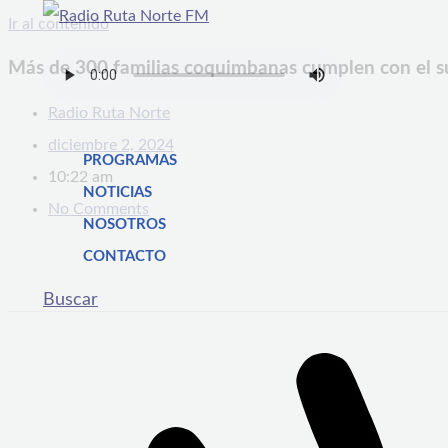
Ir al contenido
Más de 300 familias coquimbanas cumplen con el su
Radio Ruta Norte
diciembre 2, 2024
PROGRAMAS
10:22 am
NOTICIAS
No Comments
NOSOTROS
CONTACTO
Buscar