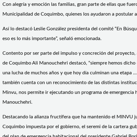
Con alegría y emoción las familias, gran parte de ellas que fue
Municipalidad de Coquimbo, quienes los ayudaron a postular al
Así lo destacó Leslie González presidenta del comité “En Búsque
eso es lo más importante”, señaló emocionada.
Contento por ser parte del impulso y concreción del proyecto, 
de Coquimbo Ali Manouchehri destacó, “siempre hemos dicho que
una lucha de muchos años y que hoy día culminan una etapa … P
también cuenta con un reconocimiento de las distintas instituc
Minvu, nos permite ir ejecutando un programa de emergencia ha
Manouchehri.
Destacando la alianza fructífera que ha mantenido el MINVU jun
Coquimbo impuesta por el gobierno, el seremi de la cartera gu
del plan de emergencia habitacional del presidente Gabriel Bor